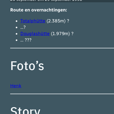
Route en overnachtingen:
Totalphütte
(2.385m) ?
…?
Douglashütte
(1.979m) ?
… ???
Foto’s
Henk
Story