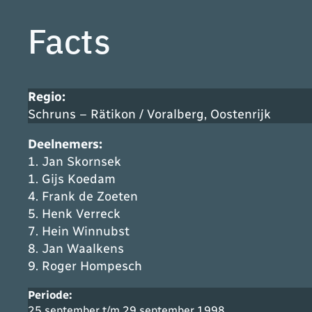
Facts
Regio:
Schruns – Rätikon / Voralberg, Oostenrijk
Deelnemers
:
1. Jan Skornsek
1. Gijs Koedam
4. Frank de Zoeten
5. Henk Verreck
7. Hein Winnubst
8. Jan Waalkens
9. Roger Hompesch
Periode:
25 september t/m 29 september 1998