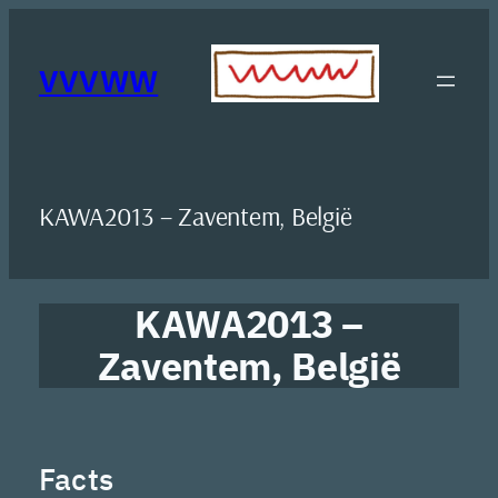
Ga
naar
de
VVVWW
inhoud
KAWA2013 – Zaventem, België
KAWA2013 –
Zaventem, België
Facts