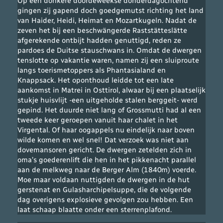
Op een donkere doordeweekse donderdagochtend
gingen zij gapend doch goedgemutst richting het land
van Haider, Heidi, Heimat en Mozartkugeln. Nadat de
zeven het bij een beschwängerde Raststätteslätte
afgerekende ontbijt hadden genuttigd, reden ze
pardoes de Duitse stauschwans in. Omdat de dwergen
tenslotte op vakantie waren, namen zij een sluiproute
langs toerismetoppers als Phantasialand en
Knappsack. Het oponthoud leidde tot een late
aankomst in Matrei in Osttirol, alwaar bij een plaatselijk
stukje huisvlijt -een uitgeholde stalen berggeit- werd
gepind. Het duurde niet lang of Grossmutti had al een
tweede keer geroepen vanuit haar chalet in het
Virgental. Of haar oogappels nu eindelijk naar boven
wilde komen en wel snel! Dat verzoek was niet aan
dovemansoren gericht. De dwergen zetelden zich in
oma’s goederenlift die hen in het pikkenacht parallel
aan de melkweg naar de Berger Alm (1840m) voerde.
Moe maar voldaan nuttigden de dwergen in de hut
gerstenat en Gulasharchipelsuppe, die de volgende
dag overigens explosieve gevolgen zou hebben. Een
laat schaap blaatte onder een sterrenplafond.