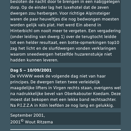
besloten de nacht door te brengen in een nabijgelegen
dorp. Op de einder lag het luxehotel dat de zeven
dwergen zou herbergen. Voor richtige Alpinsteiger
waren de paar heuveltjes die nog bedwongen moesten
worden gelijk vals plat. Het werd Ein abend in
Hinterbichl om nooit meer te vergeten. Een vergadering
(onder leiding van dwerg 1) over de terugtocht leidde
tot een helder resultaat, een botte-opmerkingen top10
zag het licht en de slurfdwergen vonden verklaringen
waarom sneedwergen hetzelfde huzarenstukje niet
hadden kunnen leveren.
Dag 5 – 10/09/2001
De VVVWW week de volgende dag niet van haar
principes. De dwergen lieten twee verleidelijk
maagdelijke lifters in Virgen rechts staan, overigens wel
na nadrukkelijke bevel van Oberkabouter Koedam. Deze
moest dat bekopen met een lekke band rechtsachter.
Na P.I.Z.Z.A in Köln leefden ze nog lang en gelukkig.
September 2001,
©
2001
Wout Ritzema