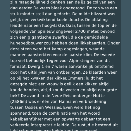
zijn maagdelijkheid denken aan de ijzige col van een
dag eerder. De vrees bleek ongegrond. De top was een
stuk minder steil dan gedacht. De milde blizzard was
gelijk een verkwikkend koele douche. De afdaling
leidde naar een hoogvlakte. Daar, tussen de top en de
volgende van opnieuw ongeveer 2700 meter, bevond
zich een gigantische zwerfkei, die de gemiddelde
hunebedbouwer zou hebben doen likkebaarden. Onder
deze steen werd het kamp opgeslagen, waar de
mannen aansterkten voor de laatste klim. De tweede
top viel behoorlijk tegen voor Alpinsteigers van dit
formaat. Dwerg 1 en 7 waren aanvankelijk ontstemd
door het uitblijven van ontberingen. Ze klaarden weer
op bij het kwaken der kikker. Immers: luidt het
gezegde niet: een vrouw is gelijk een kikker: altijd
koude handen, altijd koude voeten en altijd een grote
bek? De avond in de Neue Reichenberger Hütte
(2586m) was er één van Halma en verbroedering
tussen Ossies en Wessies. Even werd het nog
spannend, toen de combinatie van het woord
kabelbaanführer met een opwaarts gebaar tot een
verkeerde interpretatie leidde. De rust, die bestond uit
luid schreeuwen van beide kanten, was snel