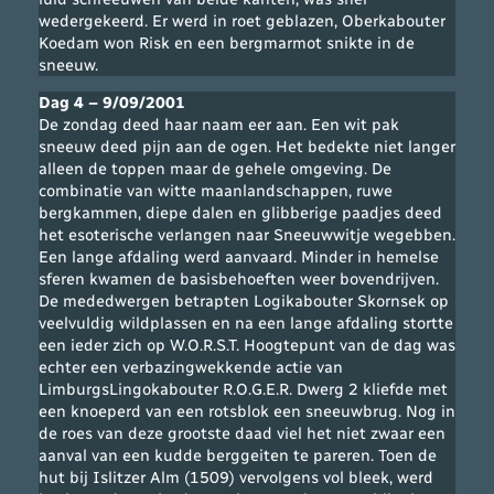
wedergekeerd. Er werd in roet geblazen, Oberkabouter
Koedam won Risk en een bergmarmot snikte in de
sneeuw.
Dag 4 – 9/09/2001
De zondag deed haar naam eer aan. Een wit pak
sneeuw deed pijn aan de ogen. Het bedekte niet langer
alleen de toppen maar de gehele omgeving. De
combinatie van witte maanlandschappen, ruwe
bergkammen, diepe dalen en glibberige paadjes deed
het esoterische verlangen naar Sneeuwwitje wegebben.
Een lange afdaling werd aanvaard. Minder in hemelse
sferen kwamen de basisbehoeften weer bovendrijven.
De mededwergen betrapten Logikabouter Skornsek op
veelvuldig wildplassen en na een lange afdaling stortte
een ieder zich op W.O.R.S.T. Hoogtepunt van de dag was
echter een verbazingwekkende actie van
LimburgsLingokabouter R.O.G.E.R. Dwerg 2 kliefde met
een knoeperd van een rotsblok een sneeuwbrug. Nog in
de roes van deze grootste daad viel het niet zwaar een
aanval van een kudde berggeiten te pareren. Toen de
hut bij Islitzer Alm (1509) vervolgens vol bleek, werd