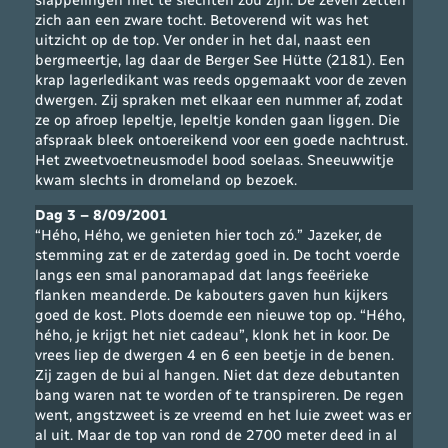
slappelingen niet te slechten zou zijn. De zeven zetten
zich aan een zware tocht. Betoverend wit was het
uitzicht op de top. Ver onder in het dal, naast een
bergmeertje, lag daar de Berger See Hütte (2181). Een
krap lagerledikant was reeds opgemaakt voor de zeven
dwergen. Zij spraken met elkaar een nummer af, zodat
ze op afroep lepeltje, lepeltje konden gaan liggen. Die
afspraak bleek ontoereikend voor een goede nachtrust.
Het zweetvoetneusmodel bood soelaas. Sneeuwwitje
kwam slechts in dromeland op bezoek.
Dag 3 – 8/09/2001
“Hého, Hého, we genieten hier toch zó.” Jazeker, de
stemming zat er de zaterdag goed in. De tocht voerde
langs een smal panoramapad dat langs feeërieke
flanken meanderde. De kabouters gaven hun kijkers
goed de kost. Plots doemde een nieuwe top op. “Hého,
hého, je krijgt het niet cadeau”, klonk het in koor. De
vrees liep de dwergen 4 en 6 een beetje in de benen.
Zij zagen de bui al hangen. Niet dat deze debutanten
bang waren nat te worden of te transpireren. De regen
went, angstzweet is ze vreemd en het luie zweet was er
al uit. Maar de top van rond de 2700 meter deed in al