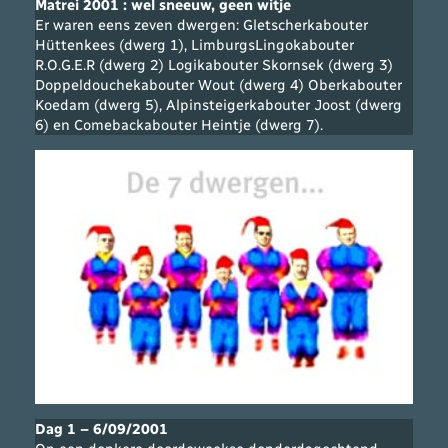
Matrei 2001 : wel sneeuw, geen witje
Er waren eens zeven dwergen: Gletscherkabouter
Hüttenkees (dwerg 1), LimburgsLingokabouter
R.O.G.E.R (dwerg 2) Logikabouter Skornsek (dwerg 3)
Doppeldouchekabouter Wout (dwerg 4) Oberkabouter
Koedam (dwerg 5), Alpinsteigerkabouter Joost (dwerg
6) en Comebackabouter Heintje (dwerg 7).
Dag 1 – 6/09/2001