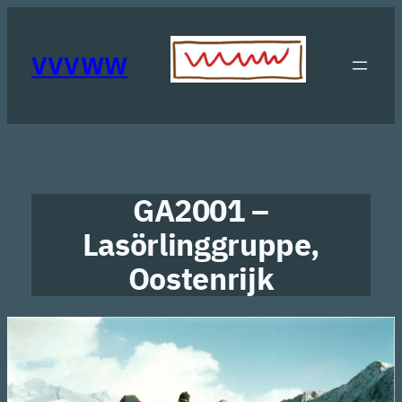
Ga
naar
de
VVVWW
inhoud
GA2001 –
Lasörlinggruppe,
Oostenrijk