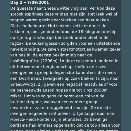
Dag 2 – 7/09/2001
De queeste naar Sneeuwwitje ving aan. Ver kon deze
sprookjesprinses deze vrijdag niet zijn. Het leek wel of
toppen waren gewit door vlokken van haar rokken.
Gletscherkabouter Hüttenkees zette er direct de
sokken in, niet gehinderd door de 18 kilogram die hij
op zijn rug torste. Zijn benzinebrander bleef in de
rugzak. De Gulashgassen zorgden voor een uitstekende
naverbranding. De zeven staartmotortjes kwamen zeker
van pas bij de eerste beklimming naar de
Lasörlinghütte (2296m). In deze tussenhut, midden in
dit betoverende berglandschap, troffen de zeven
dwergen een groep belegen slurfkabouters, die reeds
een kwart eeuw tevergeefs op zoek bleken te zijn, naar
Sneeuwwitje. Zij gaven een negatief reisadvies af voor
de besneeuwde Lasörlingpas die tot circa 2800m
reikte. Het was volgens de heren een col van de
buitencategorie, waarvan een eerdere groep
onverrichter zake teruggekeerd zou zijn. De drieste
dwergen negeerden dit advies. Uitgedaagd door een
Horeca-Heidi konden zij niet anders. De bevallige
bardame had immers opgemerkt dat de top alleen voor