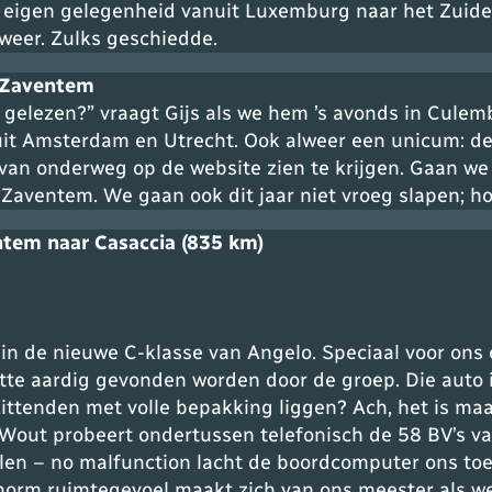
 op eigen gelegenheid vanuit Luxemburg naar het Zuid
 weer. Zulks geschiedde.
n Zaventem
t gelezen?
” vraagt Gijs als we hem ’s avonds in Culem
 uit Amsterdam en Utrecht. Ook alweer een unicum: d
n onderweg op de website zien te krijgen. Gaan we a
 Zaventem. We gaan ook dit jaar niet vroeg slapen; h
ntem naar Casaccia (835 km)
in de nieuwe C-klasse van Angelo. Speciaal voor ons 
tte aardig gevonden worden door de groep. Die auto i
zittenden met volle bepakking liggen? Ach, het is maa
Wout probeert ondertussen telefonisch de 58 BV’s va
ilen –
no malfunction
lacht de boordcomputer ons toe. 
orm ruimtegevoel maakt zich van ons meester als w