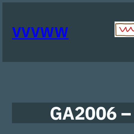
Ga
naar
de
VVVWW
inhoud
GA2006 – 