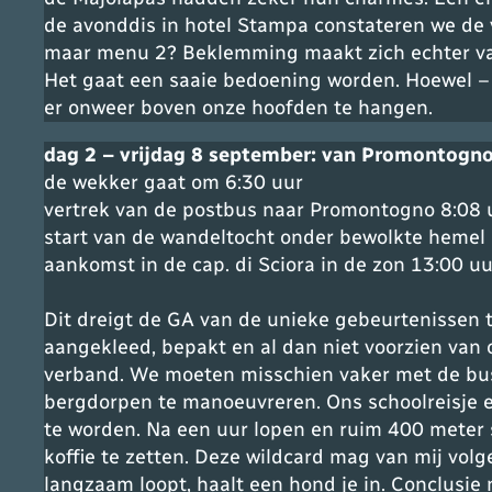
de avonddis in hotel Stampa constateren we de 
maar menu 2? Beklemming maakt zich echter va
Het gaat een saaie bedoening worden. Hoewel – e
er onweer boven onze hoofden te hangen.
dag 2 – vrijdag 8 september: van Promontogno (
de wekker gaat om 6:30 uur
vertrek van de postbus naar Promontogno 8:08 
start van de wandeltocht onder bewolkte hemel 
aankomst in de cap. di Sciora in de zon 13:00 uu
Dit dreigt de GA van de unieke gebeurtenissen t
aangekleed, bepakt en al dan niet voorzien van o
verband. We moeten misschien vaker met de bus
bergdorpen te manoeuvreren. Ons schoolreisje ei
te worden. Na een uur lopen en ruim 400 meter s
koffie te zetten. Deze wildcard mag van mij vol
langzaam loopt, haalt een hond je in. Conclusie 