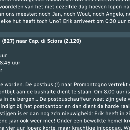
voordelen van het niet dezelfde dag hoeven lopen n
n ons meester: noch Jan, noch Wout, noch Angelo,
lke hut heeft toch Uno? Erik arriveert om 0:30 uur z
827) naar Cap. di Sciora (2.120)
uur
8:45 uur
r
e worden. De postbus (!) naar Promontogno vertrekt o
ntbijt aan de bushalte dient te staan. Om 8.00 uur is
 in de bergen… De postbuschauffeur weet zijn gele v
ndigt bij het postkantoor en dan dient de harde real
tijgen is er dan nog zo’n nieuwigheid: Erik heeft in
gend jaar ook weer mee! Onder een bewolkte hemel kron
na vier uur lopen: korte, maar krachtige inloopdag. W