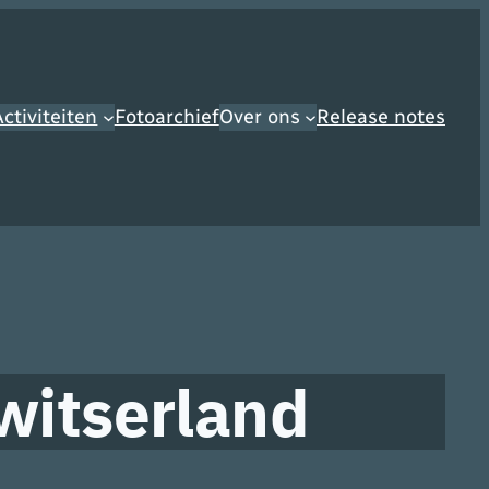
ctiviteiten
Fotoarchief
Over ons
Release notes
witserland