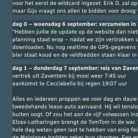
voor het eerst de wildcard ingezet. Erik D. zal
maar Gijs vraagt ons allen te bidden voor droog
dag 0 – woensdag 6 september: verzamelen i
“
Hebben jullie de update op de website dan nie
planning staat erop – nádat we zijn vertrokken
downloaden. Nu nog
realtime
de GPS-gegevens va
bier staat koud en de veldbedden staan klaar in
dag 1 – donderdag 7 september: reis van Zave
vertrek uit Zaventem bij mooi weer 7:45 uur
aankomst te Cacciabella bij regen 19:07 uur
Alles en iedereen proppen we voor dag en dauw 
tweedehands lease-auto aanvaard. Hij wil tenslo
buiten oogt. Of zou het aan de vijf volwassen in
Elzas-Lotharingen brengt de TomTom in de war. 
hele dag weten geen last te hebben van enig fe
de Majolapas hadden zeker hun charmes. Een en