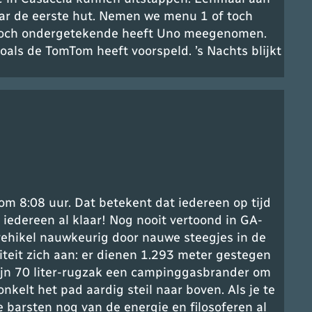
aar de eerste hut. Nemen we menu 1 of toch
 noch ondergetekende heeft Uno meegenomen.
oals de TomTom heeft voorspeld. ’s Nachts blijkt
m 8:08 uur. Dat betekent dat iedereen op tijd
 iedereen al klaar! Nog nooit vertoond in GA-
ehikel nauwkeurig door nauwe steegjes in de
iteit zich aan: er dienen 1.293 meter gestegen
 zijn 70 liter-rugzak een campinggasbrander om
kelt het pad aardig steil naar boven. Als je te
e barsten nog van de energie en filosoferen al