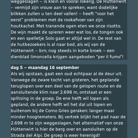
weggeslagen – is klein en vooral rokerig. De Hüttenwirt
– vermijd zijn vrouw aan te spreken, want dodelijke
blikken zullen u ten deel vallen! – heeft “voor het
eerst” problemen met de rookafvoer van zijn
houtkachel. Met tranende ogen eten we onze risotto.
De wijn maakt de spieren weer wat los, de tongen ook
en een spelletje Solo gaat er altijd wel in. De rest van
de hutbezoekers is al naar bed, als wij van de
Hüttenwirt – brrr, nog steeds in korte broek – een
dienblad limoncella krijgen aangeboden “per il fumo”!
dag 5 – maandag 16 september
Als wij opstaan, gaat een oud echtpaar al de deur uit.
Vanwege de zware tocht van gisteren, het geplande
teruglopen over een deel van de gelopen route en de
aansluitende klim naar 2.698 m, ontstaat er een
splitsing in de groep. De ene helft wil lopen als
gepland, de andere helft wil het dal uit lopen en
buitenom bij de Corno Gries geraken: langer maar
minder hoogtemeters. Bij vertrek blijkt het pad naar de
2.698 m te zijn weggeslagen, het alternatief van onze
Hüttenwirt is hier de berg over en aansluiten op de
Strada del Alpi. De groep is weer herenigd!