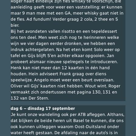
Roger haalt eindelijk zijn fles whisky te voorschijn, die
aanleiding geeft voor weer een vaststelling: er kunnen
maar 9 man mee met een GA, meer whisky gaat niet in
de fles. Ad fundum! Verder graag 2 cola, 2 thee en 5
bier.
Bij het avondeten vallen risotto en een tepeldessert
ons ten deel. Men weet zich nog te herinneren welke
wijn we vier dagen eerder dronken, we hebben een
indruk achtergelaten. Na het eten komt Solo weer op
tafel en Gijs blijft 5’en achter elkaar opgooien. Jan
probeert alsmaar nieuwe spelregels te introduceren.
Henk kan niet meer dan 12 kaarten in één hand
houden. Hein adviseert Frank graag over diens
speelwijze. Angelo moet weer een beurt overslaan.
Oliver wil Gijs’ kaarten niet hebben. Wout wint. Roger
vermaakt zich ondertussen met pagina 130, 131 en
132 van Der Stern.
dag 6 – dinsdag 17 september
Je kunt onze wandeling ook per ATB afleggen. Althans,
dat blijken de beide heren uit Basel te kunnen, die ons
ook kunnen uitleggen waarom Oost-Duitsland onder
water heeft gestaan. De afdaling naar de auto’s is in