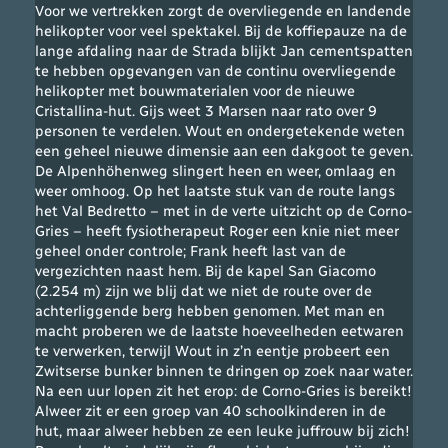
Voor we vertrekken zorgt de overvliegende en landende
helikopter voor veel spektakel. Bij de koffiepauze na de
lange afdaling naar de Strada blijkt Jan cementspatten
te hebben opgevangen van de continu overvliegende
helikopter met bouwmaterialen voor de nieuwe
Cristallina-hut. Gijs weet 3 Marsen naar rato over 9
personen te verdelen. Wout en ondergetekende weten
een geheel nieuwe dimensie aan een dakgoot te geven.
De Alpenhöhenweg slingert heen en weer, omlaag en
weer omhoog. Op het laatste stuk van de route langs
het Val Bedretto – met in de verte uitzicht op de Corno-
Gries – heeft fysiotherapeut Roger een knie niet meer
geheel onder controle; Frank heeft last van de
vergezichten naast hem. Bij de kapel San Giacomo
(2.254 m) zijn we blij dat we niet de route over de
achterliggende berg hebben genomen. Met man en
macht proberen we de laatste hoeveelheden eetwaren
te verwerken, terwijl Wout in z’n eentje probeert een
Zwitserse bunker binnen te dringen op zoek naar water.
Na een uur lopen zit het erop: de Corno-Gries is bereikt!
Alweer zit er een groep van 40 schoolkinderen in de
hut, maar alweer hebben ze een leuke juffrouw bij zich!