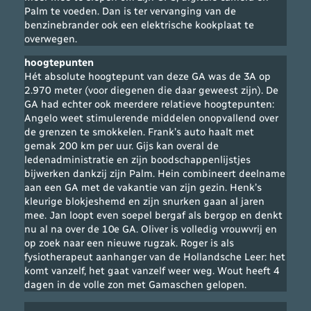
Palm te voeden. Dan is ter vervanging van de
benzinebrander ook een elektrische kookplaat te
overwegen.
hoogtepunten
Hét absolute hoogtepunt van deze GA was de 3A op
2.970 meter (voor diegenen die daar geweest zijn). De
GA had echter ook meerdere relatieve hoogtepunten:
Angelo weet stimulerende middelen onopvallend over
de grenzen te smokkelen. Frank’s auto haalt met
gemak 200 km per uur. Gijs kan overal de
ledenadministratie en zijn boodschappenlijstjes
bijwerken dankzij zijn Palm. Hein combineert deelname
aan een GA met de vakantie van zijn gezin. Henk’s
kleurige blokjeshemd en zijn snurken gaan al jaren
mee. Jan loopt even soepel bergaf als bergop en denkt
nu al na over de 10e GA. Oliver is volledig vrouwvrij en
op zoek naar een nieuwe rugzak. Roger is als
fysiotherapeut aanhanger van de Hollandsche Leer: het
komt vanzelf, het gaat vanzelf weer weg. Wout heeft 4
dagen in de volle zon met Gamaschen gelopen.