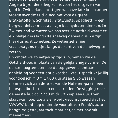
Angelo bijzonder allergisch is voor het uitgeven van
geld in Zwitserland, nuttigen we onze late lunch annex
vroege avondmaaltijd nog net voor de grens.
Bratkartoffeln, Schnitzel, Bratwürste, Spaghetti – een
bergwandelaar moet aan zijn koolhydraten denken. In
Zwitserland verbazen we ons over de netheid waarmee
elk plekje gras langs de snelweg gemaaid is. Ze zijn
hier dus echt zo netjes. Ze weten zelfs rijen
vrachtwagens netjes langs de kant van de snelweg te
zetten.
En omdat we zo netjes op tijd zijn, nemen we de
Gotthard-pas in plaats van de gelijknamige tunnel. De
eerste hoogtemeters op de top geven spontaan
aanleiding voor een potje voetbal. Wout speelt vrijwillig
voor doelschijf. Om 17.00 uur staan 9 volwassen
mannen zich aan de voet van de Nufenen-pas in een
haarspeldbocht uit- en om te kleden. De stijging naar
de eerste hut op 2.338 m duurt krap een uur. Even
slaat wanhoop toe als er wordt geconstateerd dat het
VVVWW-bord nog onder de voorruit van Frank’s auto
hangt. Volgend jaar toch maar petjes met opdruk
meenemen?