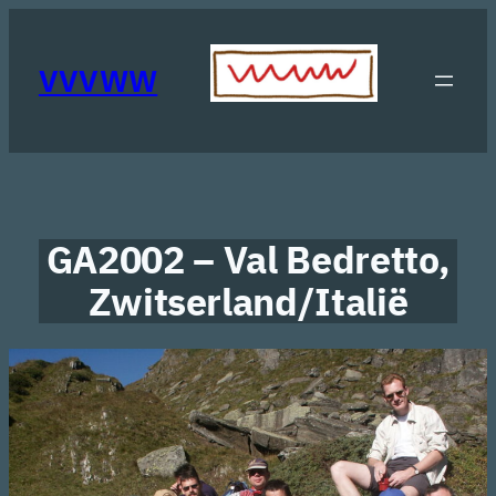
Ga
naar
de
VVVWW
inhoud
GA2002 – Val Bedretto,
Zwitserland/Italië