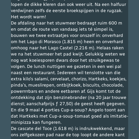
lopen de dikke kleren dan ook weer uit. Na een halfuur
verdwijnen zelfs de eerste broekspijpen in de rugzak.
Het wordt warm!
De afdaling naar het stuwmeer bedraagt ruim 600 m
en omdat de route van vandaag iets té simpel is,
bouwen we twee extraatjes voor onszelf in: onverhard
om het Lago di Morasco (1.815 m) heen en onverhard
omhoog naar het Lago Castel (2.216 m). Helaas raken
we na het stuwmeer het pad kwijt. Gelukkig weten we
nog wat koeiesporen dwars door het struikgewas te
volgen. De lunch nuttigen we gezeten in een wei pal
naast een restaurant. Iedereen wil tenslotte van die
extra kilo’s salami, cervelaat, chorizo, Hartkeks, koekjes,
pinda’s, mueslirepen, ontbijtkoek, biscuits, chocolade,
powerrrrbars en andere eetbaren af. Gijs komt tot de
ontdekking dat zijn benzinebrander (na 20 jaar trouwe
dienst; aanschafprijs ƒ 27,50) de geest heeft gegeven.
En die 9 maal 4 porties Cup-a-soup? Angelo toont aan
dat Hartkeks met Cup-a-soup-tomaat goed als imitatie-
minipizza kan fungeren.
De cascate del Toce (1.618 m) is indrukwekkend, maar
ons zelfgekozen pad naar de top loopt de andere kant