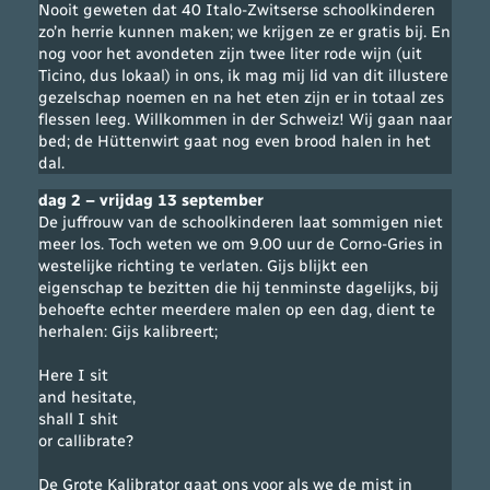
Nooit geweten dat 40 Italo-Zwitserse schoolkinderen
zo’n herrie kunnen maken; we krijgen ze er gratis bij. En
nog voor het avondeten zijn twee liter rode wijn (uit
Ticino, dus lokaal) in ons, ik mag mij lid van dit illustere
gezelschap noemen en na het eten zijn er in totaal zes
flessen leeg. Willkommen in der Schweiz! Wij gaan naar
bed; de Hüttenwirt gaat nog even brood halen in het
dal.
dag 2 – vrijdag 13 september
De juffrouw van de schoolkinderen laat sommigen niet
meer los. Toch weten we om 9.00 uur de Corno-Gries in
westelijke richting te verlaten. Gijs blijkt een
eigenschap te bezitten die hij tenminste dagelijks, bij
behoefte echter meerdere malen op een dag, dient te
herhalen: Gijs kalibreert;
Here I sit
and hesitate,
shall I shit
or callibrate?
De Grote Kalibrator gaat ons voor als we de mist in