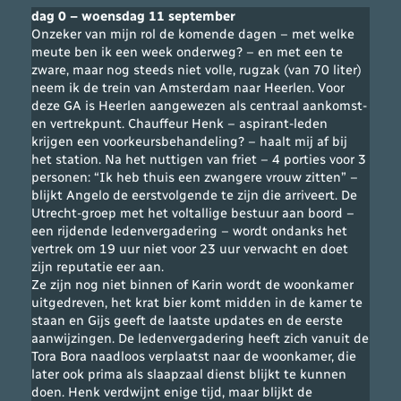
dag 0 – woensdag 11 september
Onzeker van mijn rol de komende dagen – met welke
meute ben ik een week onderweg? – en met een te
zware, maar nog steeds niet volle, rugzak (van 70 liter)
neem ik de trein van Amsterdam naar Heerlen. Voor
deze GA is Heerlen aangewezen als centraal aankomst-
en vertrekpunt. Chauffeur Henk – aspirant-leden
krijgen een voorkeursbehandeling? – haalt mij af bij
het station. Na het nuttigen van friet – 4 porties voor 3
personen: “Ik heb thuis een zwangere vrouw zitten” –
blijkt Angelo de eerstvolgende te zijn die arriveert. De
Utrecht-groep met het voltallige bestuur aan boord –
een rijdende ledenvergadering – wordt ondanks het
vertrek om 19 uur niet voor 23 uur verwacht en doet
zijn reputatie eer aan.
Ze zijn nog niet binnen of Karin wordt de woonkamer
uitgedreven, het krat bier komt midden in de kamer te
staan en Gijs geeft de laatste updates en de eerste
aanwijzingen. De ledenvergadering heeft zich vanuit de
Tora Bora naadloos verplaatst naar de woonkamer, die
later ook prima als slaapzaal dienst blijkt te kunnen
doen. Henk verdwijnt enige tijd, maar blijkt de