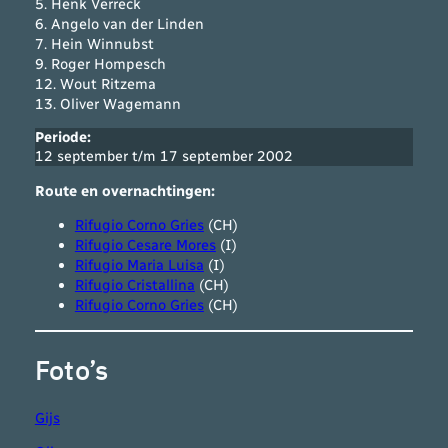
5. Henk Verreck
6. Angelo van der Linden
7. Hein Winnubst
9. Roger Hompesch
12. Wout Ritzema
13. Oliver Wagemann
Periode:
12 september t/m 17 september 2002
Route en overnachtingen:
Rifugio Corno Gries
(CH)
Rifugio Cesare Mores
(I)
Rifugio Maria Luisa
(I)
Rifugio Cristallina
(CH)
Rifugio Corno Gries
(CH)
Foto’s
Gijs