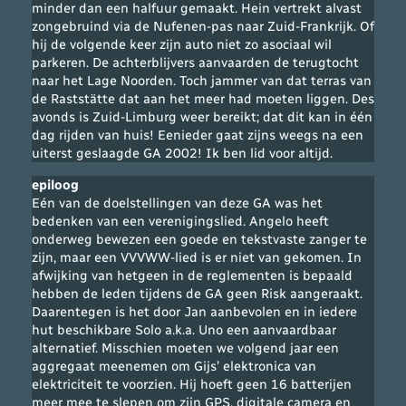
minder dan een halfuur gemaakt. Hein vertrekt alvast
zongebruind via de Nufenen-pas naar Zuid-Frankrijk. Of
hij de volgende keer zijn auto niet zo asociaal wil
parkeren. De achterblijvers aanvaarden de terugtocht
naar het Lage Noorden. Toch jammer van dat terras van
de Raststätte dat aan het meer had moeten liggen. Des
avonds is Zuid-Limburg weer bereikt; dat dit kan in één
dag rijden van huis! Eenieder gaat zijns weegs na een
uiterst geslaagde GA 2002! Ik ben lid voor altijd.
epiloog
Eén van de doelstellingen van deze GA was het
bedenken van een verenigingslied. Angelo heeft
onderweg bewezen een goede en tekstvaste zanger te
zijn, maar een VVVWW-lied is er niet van gekomen. In
afwijking van hetgeen in de reglementen is bepaald
hebben de leden tijdens de GA geen Risk aangeraakt.
Daarentegen is het door Jan aanbevolen en in iedere
hut beschikbare Solo a.k.a. Uno een aanvaardbaar
alternatief. Misschien moeten we volgend jaar een
aggregaat meenemen om Gijs’ elektronica van
elektriciteit te voorzien. Hij hoeft geen 16 batterijen
meer mee te slepen om zijn GPS, digitale camera en