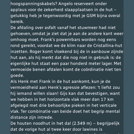
hoogspanningskabels? Angelo reserveert onder
applaus voor de zekerheid slaapplaatsen in de hut –
gelukkig heb je tegenwoordig met je GSM bijna overal
bereik.
De afdaling over asfalt vanaf het stuwmeer had niet
gehoeven, omdat je ziet dat je aan de andere kant weer
omhoog moet. Frank’s powerrrbars worden nog eens
rond gereikt, voordat we de klim naar de Cristallina-hut
inzetten. Roger komt vloekend bij de in aanbouw zijnde
hut aan, als hij merkt dat die nog niet in gebruik is: de
eigenlijke hut staat een paar honderd meter lager. Met
vermoeide benen afdalen komt de coördinatie niet ten
goede.
Als Henk met Frank in de hut aankomt, kun je de
vermoeidheid aan Henk’s agressie aflezen: ‘t liefst zou
hij iemand willen slaan! Gijs kan dat bevestigen, want
we hebben in het horizontale vlak meer dan 17 km
afgelegd met drie behoorlijke pieken in het verticale
vlak. Ter combinatie van beide doet het begrip mental
distance zijn intrede.
De houten noodhut in het dal (2.349 m) – begrijpelijk
dat de vorige hut al twee keer door lawines is