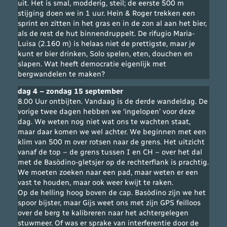
uit. Het is smal, modderig, steil; de eerste 500 m
stijging doen we in 1 uur. Hein & Roger trekken een
sprint en zitten in het gras en in de zon al aan het bier,
als de rest de hut binnendruppelt. De rifugio Maria-
Luisa (2.160 m) is helaas niet de prettigste, maar je
kunt er bier drinken, Solo spelen, eten, douchen en
slapen. Wat heeft democratie eigenlijk met
bergwandelen te maken?
dag 4 – zondag 15 september
8.00 Uur ontbijten. Vandaag is de derde wandeldag. De
vorige twee dagen hebben we ‘ingelopen’ voor deze
dag. We weten nog niet wat ons te wachten staat,
maar daar komen we wel achter. We beginnen met een
klim van 500 m over rotsen naar de grens. Het uitzicht
vanaf de top – de grens tussen I en CH – over het dal
met de Basòdino-gletsjer op de rechterflank is prachtig.
We moeten zoeken naar een pad, maar weten er een
vast te houden, maar ook weer kwijt te raken.
Op de helling hoog boven de cap. Basòdino zijn we het
spoor bijster, maar Gijs weet ons met zijn GPS feilloos
over de berg te kalibreren naar het achtergelegen
stuwmeer. Of was er sprake van interferentie door de