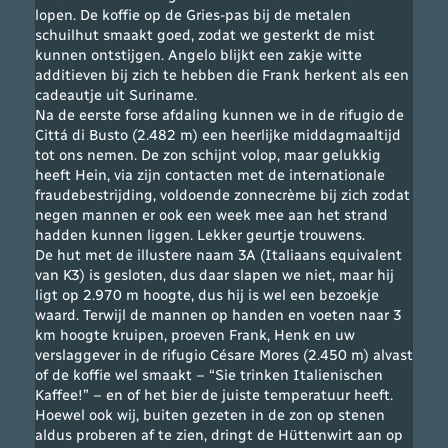
lopen. De koffie op de Gries-pas bij de metalen
schuilhut smaakt goed, zodat we gesterkt de mist
kunnen ontstijgen. Angelo blijkt een zakje witte
additieven bij zich te hebben die Frank herkent als een
cadeautje uit Suriname.
Na de eerste forse afdaling kunnen we in de rifugio de
Cittá di Busto (2.482 m) een heerlijke middagmaaltijd
tot ons nemen. De zon schijnt volop, maar gelukkig
heeft Hein, via zijn contacten met de internationale
fraudebestrijding, voldoende zonnecrème bij zich zodat
negen mannen er ook een week mee aan het strand
hadden kunnen liggen. Lekker geurtje trouwens.
De hut met de illustere naam 3A (Italiaans equivalent
van K3) is gesloten, dus daar slapen we niet, maar hij
ligt op 2.970 m hoogte, dus hij is wel een bezoekje
waard. Terwijl de mannen op handen en voeten naar 3
km hoogte kruipen, proeven Frank, Henk en uw
verslaggever in de rifugio Césare Mores (2.450 m) alvast
of de koffie wel smaakt – “Sie trinken Italienischen
Kaffee!” – en of het bier de juiste temperatuur heeft.
Hoewel ook wij, buiten gezeten in de zon op stenen
aldus proberen af te zien, dringt de Hüttenwirt aan op