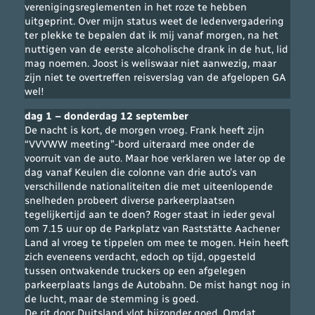
verenigingsreglementen in het roze te hebben
uitgeprint. Over mijn status weet de ledenvergadering
ter plekke te bepalen dat ik mij vanaf morgen, na het
nuttigen van de eerste alcoholische drank in de hut, lid
mag noemen. Joost is weliswaar niet aanwezig, maar
zijn niet te overtreffen reisverslag van de afgelopen GA
wel!
dag 1 – donderdag 12 september
De nacht is kort, de morgen vroeg. Frank heeft zijn
“VVVWW meeting”-bord uiteraard mee onder de
voorruit van de auto. Maar hoe verklaren we later op de
dag vanaf Keulen die colonne van drie auto’s van
verschillende nationaliteiten die met uiteenlopende
snelheden probeert diverse parkeerplaatsen
tegelijkertijd aan te doen? Roger staat in ieder geval
om 7.15 uur op de Parkplatz van Raststätte Aachener
Land al vroeg te tippelen om mee te mogen. Hein heeft
zich eveneens verdacht, edoch op tijd, opgesteld
tussen ontwakende truckers op een afgelegen
parkeerplaats langs de Autobahn. De mist hangt nog in
de lucht, maar de stemming is goed.
De rit door Duitsland vlot bijzonder goed. Omdat