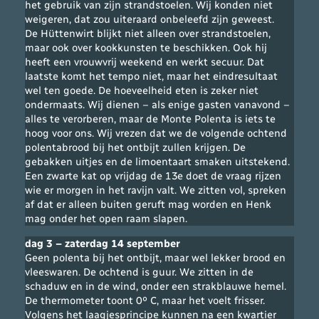
het gebruik van zijn strandstoelen. Wij konden niet
weigeren, dat zou uiteraard onbeleefd zijn geweest.
De Hüttenwirt blijkt niet alleen over strandstoelen,
maar ook over kookkunsten te beschikken. Ook hij
heeft een vrouwvrij weekend en werkt secuur. Dat
laatste komt het tempo niet, maar het eindresultaat
wel ten goede. De hoeveelheid eten is zeker niet
ondermaats. Wij dienen – als enige gasten vanavond –
alles te verorberen, maar de Monte Polenta is iets te
hoog voor ons. Wij vrezen dat we de volgende ochtend
polentabrood bij het ontbijt zullen krijgen. De
gebakken uitjes en de limoentaart smaken uitstekend.
Een zwarte kat op vrijdag de 13e doet de vraag rijzen
wie er morgen in het ravijn valt. We zitten vol, spreken
af dat er alleen buiten geruft mag worden en Henk
mag onder het open raam slapen.
dag 3 – zaterdag 14 september
Geen polenta bij het ontbijt, maar wel lekker brood en
vleeswaren. De ochtend is guur. We zitten in de
schaduw en in de wind, onder een strakblauwe hemel.
De thermometer toont 0º C, maar het voelt frisser.
Volgens het laagjesprincipe kunnen na een kwartier